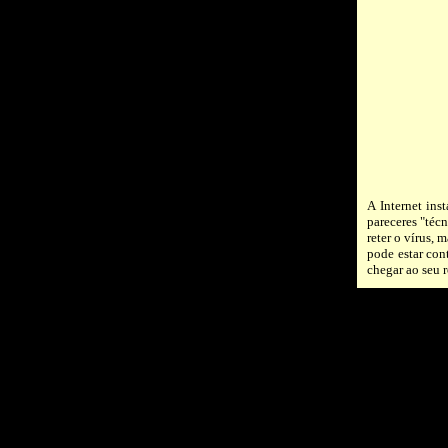
A Internet ins
pareceres "téc
reter o vírus, 
pode estar con
chegar ao seu 