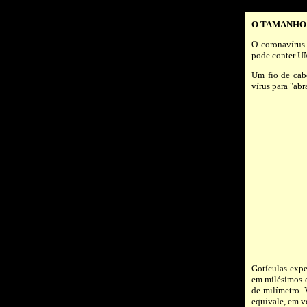
O TAMANHO
O coronavírus
pode conter U
Um fio de cab
vírus para "abr
Gotículas expe
em milésimos d
de milímetro. 
equivale, em v