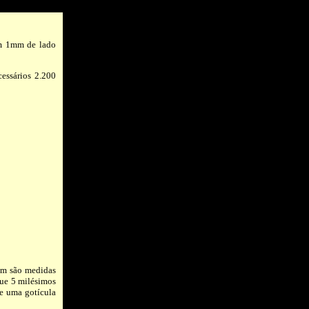
om 1mm de lado
essários 2.200
bém são medidas
que 5 milésimos
ue uma gotícula