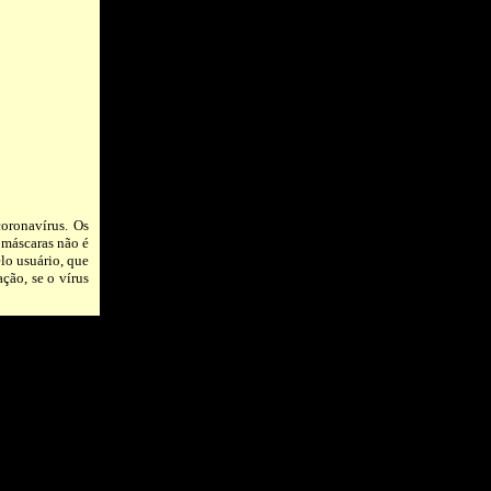
coronavírus. Os
 máscaras não é
elo usuário, que
ção, se o vírus