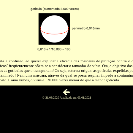
tala a confusão, ao querer explicar a eficácia das máscaras de proteção contra o 
nicos" freqüentemente põem-se a considerar o tamanho do vírus. Ora, o objetivo das
mas as gotículas que o transportam! Ou seja, reter na origem as gotículas expelidas p
taminado! Nenhuma máscara, através da qual se possa respirar, impede a contamina
rosto. Como vimos, o vírus é 120.000 vezes menor do que a menor gotícula.
© 21/06/2020 Atualizada em 03/01/2021