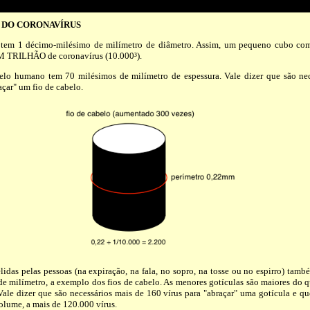
 DO CORONAVÍRUS
 tem 1 décimo-milésimo de milímetro de diâmetro. Assim, um pequeno cubo c
M TRILHÃO de coronavírus (10.000³).
elo humano tem 70 milésimos de milímetro de espessura. Vale dizer que são nec
açar" um fio de cabelo.
lidas pelas pessoas (na expiração, na fala, no sopro, na tosse ou no espirro) tam
e milímetro, a exemplo dos fios de cabelo. As menores gotículas são maiores do 
Vale dizer que são necessários mais de 160 vírus para "abraçar" uma gotícula e q
olume, a mais de 120.000 vírus.